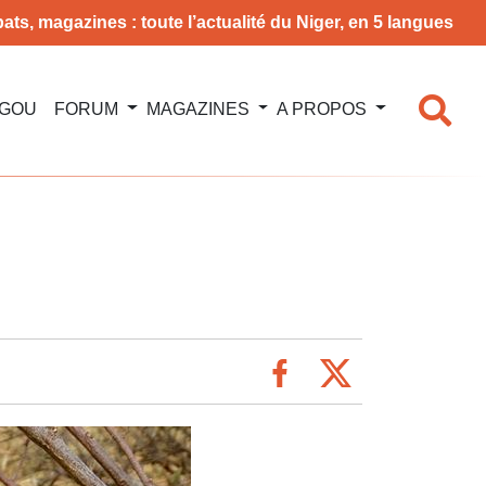
ats, magazines : toute l’actualité du Niger, en 5 langues
NGOU
FORUM
MAGAZINES
A PROPOS