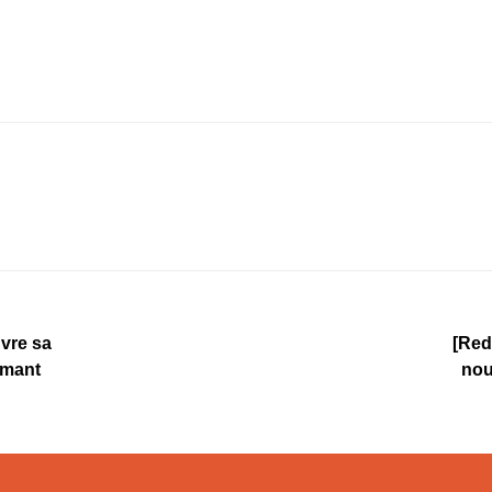
uvre sa
[Red
rmant
nou