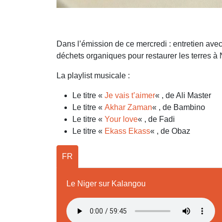
Dans l’émission de ce mercredi : entretien ave
déchets organiques pour restaurer les terres à
La playlist musicale :
Le titre «
Je vais t’aimer
« , de Ali Master
Le titre «
Akhar Zaman
« , de Bambino
Le titre «
Your love
« , de Fadi
Le titre «
Ekass Ekass
« , de Obaz
FR
Le Niger sur Kalangou