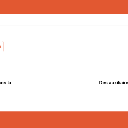
a
ans la
Des auxiliair