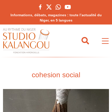
Informations, débats, magazines : toute l’actualité du
Niger, en 5 langues
cohesion social