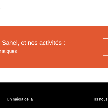
3
 Sahel, et nos activités :
matiques
Un média de la
Ils nous