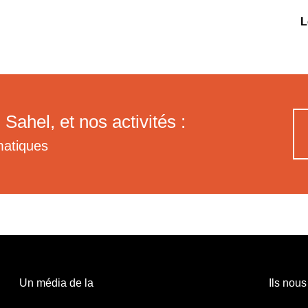
L
 Sahel, et nos activités :
matiques
Un média de la
Ils nous