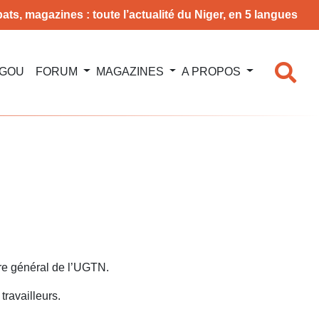
ats, magazines : toute l’actualité du Niger, en 5 langues
NGOU
FORUM
MAGAZINES
A PROPOS
ire général de l’UGTN.
travailleurs.