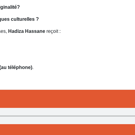
iginalité?
iques culturelles ?
ses,
Hadiza Hassane
reçoit :
(au téléphone)
.