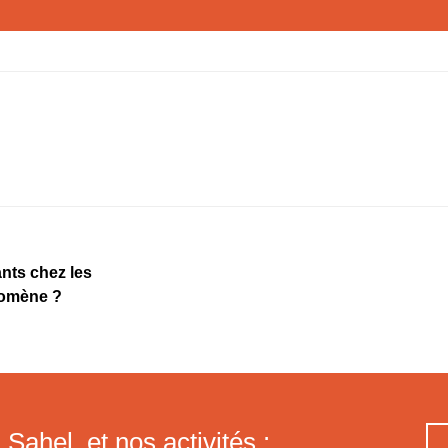
nts chez les
énomène ?
 Sahel, et nos activités :