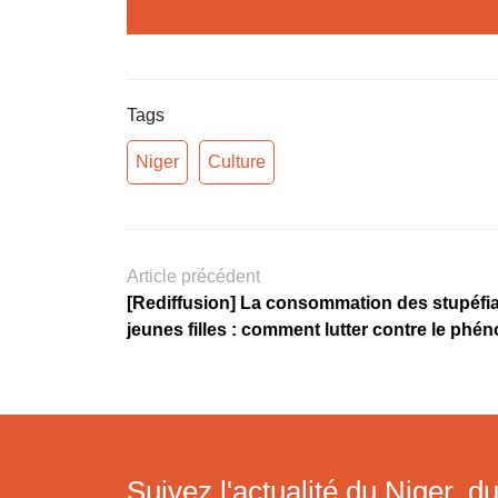
Tags
Niger
Culture
Article précédent
[Rediffusion] La consommation des stupéfia
jeunes filles : comment lutter contre le ph
Suivez l'actualité du Niger, du