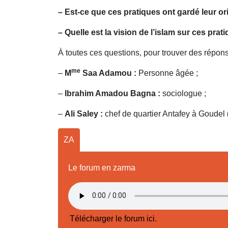
– Est-ce que ces pratiques ont gardé leur or
– Quelle est la vision de l’islam sur ces prat
À toutes ces questions, pour trouver des répon
me
–
M
Saa Adamou :
Personne âgée ;
–
Ibrahim Amadou Bagna :
sociologue ;
–
Ali Saley :
chef de quartier Antafey à Goudel
ZA
Le forum en zarma
Télécharger le forum ici.