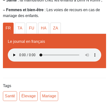
– Santé
: la malnutrition chez les enfants à Birni N’Konni ;
– Femmes et bien-être
: Les voies de recours en cas de
mariage des enfants.
FR
TA
FU
HA
ZA
Le journal en français
Tags
Santé
Élevage
Mariage