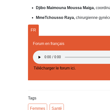
Djibo Maimouna Moussa Maiga,
coordina
MmeTchousso Raya,
chirurgienne gynéco
FR
Forum en français
Télécharger le forum ici.
Tags
Femmes
Santé