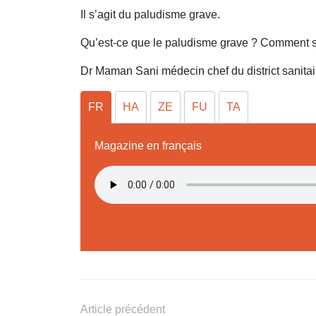
Il s’agit du paludisme grave.
Qu’est-ce que le paludisme grave ? Comment se
Dr Maman Sani médecin chef du district sanit
FR
HA
ZE
FU
TA
Magazine en français
Article précédent