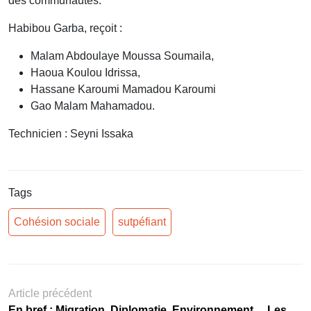
des communautés.
Habibou Garba, reçoit :
Malam Abdoulaye Moussa Soumaila,
Haoua Koulou Idrissa,
Hassane Karoumi Mamadou Karoumi
Gao Malam Mahamadou.
Technicien : Seyni Issaka
Tags
Cohésion sociale
sutpéfiant
Article précédent
En bref : Migration, Diplomatie, Environnement… Les