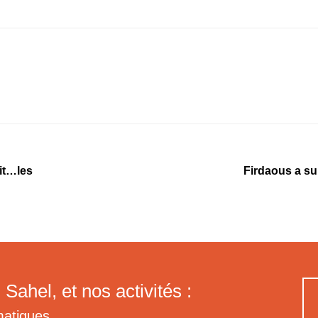
lit…les
Firdaous a sub
 Sahel, et nos activités :
matiques