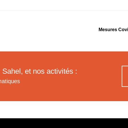
Mesures Covi
 Sahel, et nos activités :
matiques