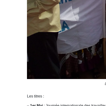
Les titres :
–
1er Mai
: Journée internationale des travaill