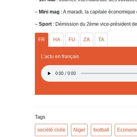
–
Mini mag
: A maradi, la capitale économique 
–
Sport
: Démission du 2ème vice-président de
FR
HA
FU
ZA
TA
L’actu en français
Tags
société civile
Niger
football
Economi