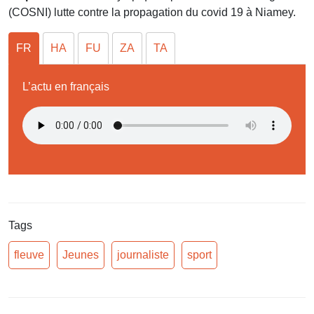
(COSNI) lutte contre la propagation du covid 19 à Niamey.
FR
HA
FU
ZA
TA
L’actu en français
Tags
fleuve
Jeunes
journaliste
sport