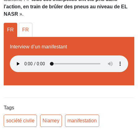
l’action, en train de brûler des pneus au niveau de EL
NASR
».
FR
FR
Interview d’un manifestant
Tags
société civile
Niamey
manifestation