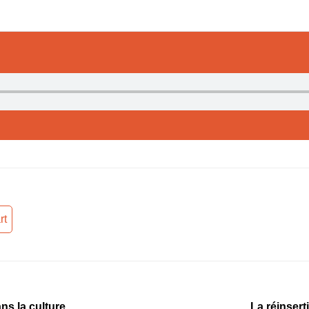
rt
ns la culture
La réinsert