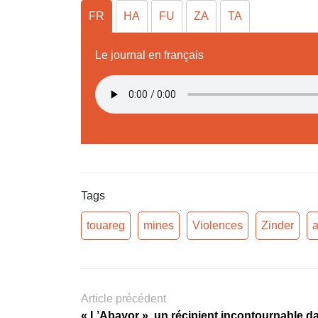
FR
HA
FU
ZA
TA
Le journal en français
Tags
touareg
mines
Violences
Zinder
a
Article précédent
« L’Abayor », un récipient incontournable da