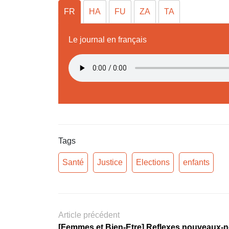
FR
HA
FU
ZA
TA
Le journal en français
Tags
Santé
Justice
Elections
enfants
Article précédent
[Femmes et Bien-Etre] Reflexes nouveaux-