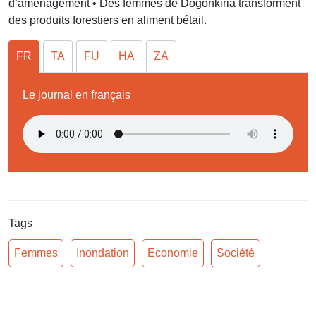
d’aménagement • Des femmes de Dogonkiria transforment
des produits forestiers en aliment bétail.
FR
TA
FU
HA
ZA
Le journal en français
Tags
Femmes
Inondation
Economie
Société