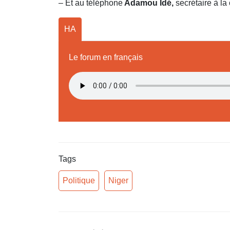
– Et au téléphone
Adamou Idé,
secrétaire à l
HA
Le forum en français
Tags
Politique
Niger