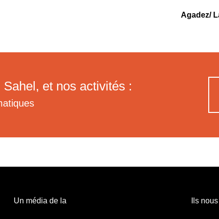
Agadez/ L
 Sahel, et nos activités :
matiques
Un média de la
Ils nous