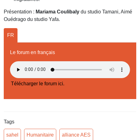
Présentation :
Mariama Coulibaly
du studio Tamani, Aimé
Ouédrago du studio Yafa.
FR
Le forum en français
Télécharger le forum ici.
Tags
sahel
Humanitaire
alliance AES