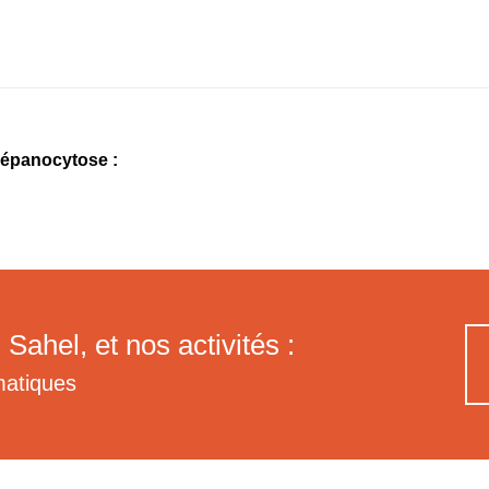
répanocytose :
 Sahel, et nos activités :
matiques