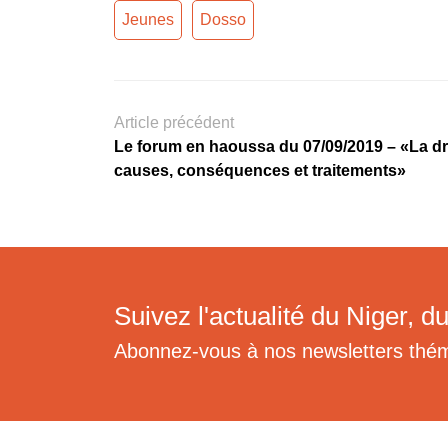
Jeunes
Dosso
Article précédent
Le forum en haoussa du 07/09/2019 – «La d
causes, conséquences et traitements»
Suivez l'actualité du Niger, du
Abonnez-vous à nos newsletters thé