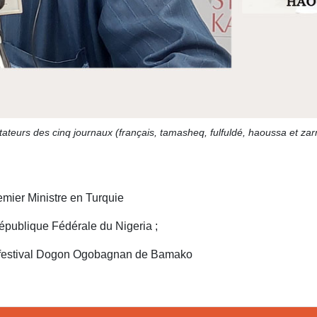
ateurs des cinq journaux (français, tamasheq, fulfuldé, haoussa et zar
remier Ministre en Turquie
publique Fédérale du Nigeria ;
au festival Dogon Ogobagnan de Bamako